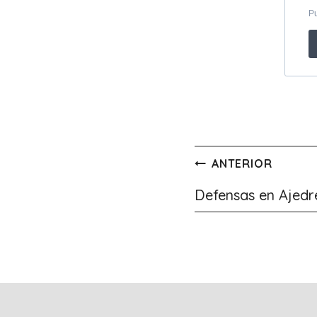
Navegación
ANTERIOR
de
Defensas en Ajedr
entradas