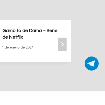
Gambito de Dama – Serie
Ningún 
de Netflix
normal, 
es el ti
1 de enero de 2024
8 de octu