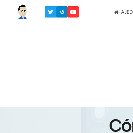
Saltar
AJED
al
contenido
Có