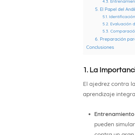
4.3. Entrenamien
5. El Papel del Aná
5.1. Identificaci
5.2. Evaluación 
5.3. Comparació
6. Preparación par
Conclusiones
1. La Importanc
El ajedrez contra l
aprendizaje integra
Entrenamiento 
pueden simular
contra un gran