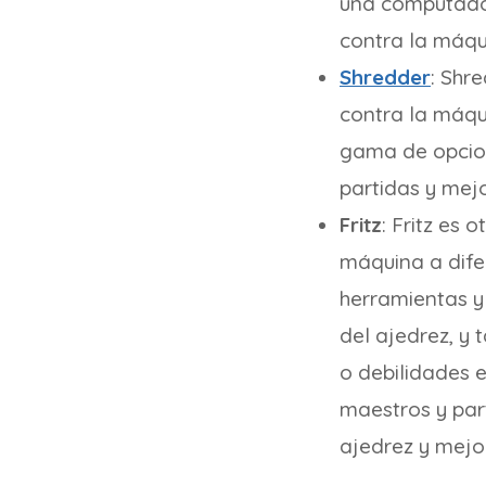
una computador
contra la máqu
Shredder
: Shr
contra la máqui
gama de opcion
partidas y mejo
Fritz
: Fritz es 
máquina a difer
herramientas y
del ajedrez, y 
o debilidades 
maestros y part
ajedrez y mejor