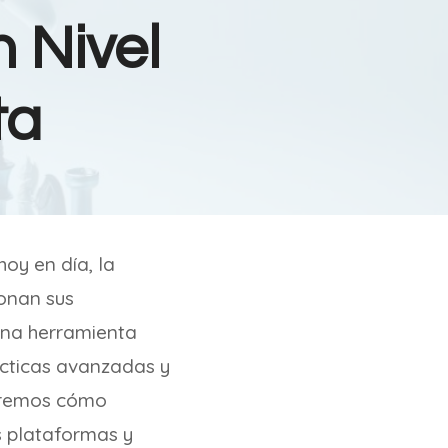
 Nivel
ta
oy en día, la
onan sus
 una herramienta
ácticas avanzadas y
raremos cómo
s plataformas y