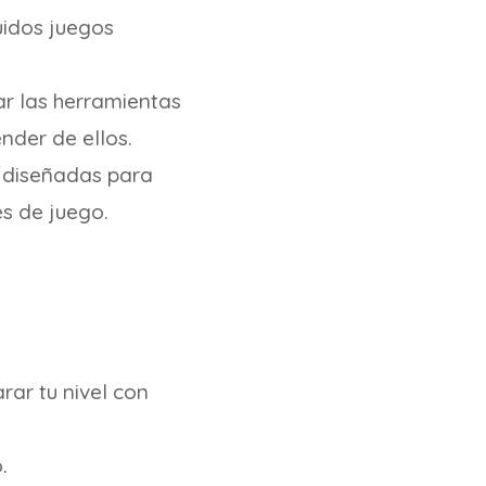
uidos juegos
ar las herramientas
ender de ellos.
 diseñadas para
es de juego.
ar tu nivel con
.