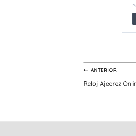
Navegación
ANTERIOR
de
Reloj Ajedrez Onli
entradas