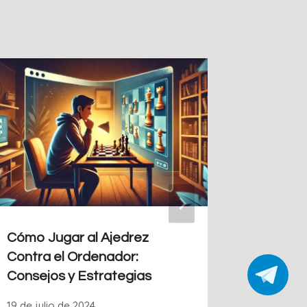
Juegos 
Gratis O
19 de ene
Cómo Jugar al Ajedrez
Contra el Ordenador:
Consejos y Estrategias
19 de julio de 2024