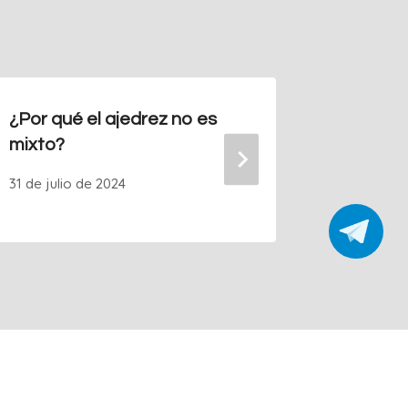
¿Por qué el ajedrez no es
Leela C
mixto?
16 de oct
31 de julio de 2024