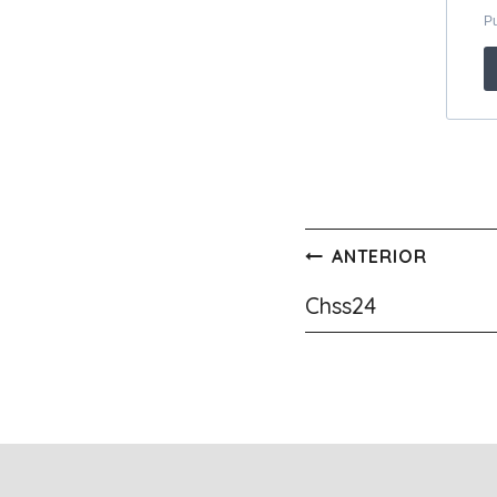
Navegación
ANTERIOR
de
Chss24
entradas