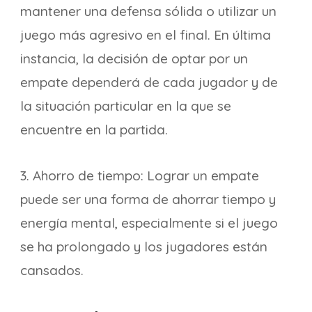
mantener una defensa sólida o utilizar un
juego más agresivo en el final. En última
instancia, la decisión de optar por un
empate dependerá de cada jugador y de
la situación particular en la que se
encuentre en la partida.
3. Ahorro de tiempo: Lograr un empate
puede ser una forma de ahorrar tiempo y
energía mental, especialmente si el juego
se ha prolongado y los jugadores están
cansados.