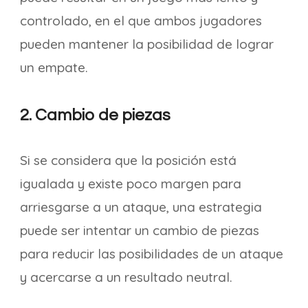
controlado, en el que ambos jugadores
pueden mantener la posibilidad de lograr
un empate.
2. Cambio de piezas
Si se considera que la posición está
igualada y existe poco margen para
arriesgarse a un ataque, una estrategia
puede ser intentar un cambio de piezas
para reducir las posibilidades de un ataque
y acercarse a un resultado neutral.