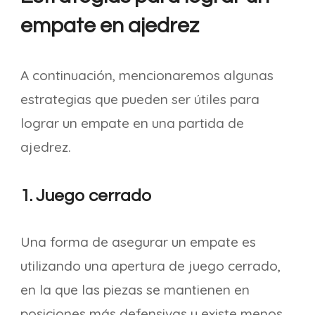
empate en ajedrez
A continuación, mencionaremos algunas
estrategias que pueden ser útiles para
lograr un empate en una partida de
ajedrez.
1. Juego cerrado
Una forma de asegurar un empate es
utilizando una apertura de juego cerrado,
en la que las piezas se mantienen en
posiciones más defensivas y existe menos