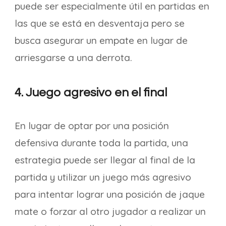
puede ser especialmente útil en partidas en
las que se está en desventaja pero se
busca asegurar un empate en lugar de
arriesgarse a una derrota.
4. Juego agresivo en el final
En lugar de optar por una posición
defensiva durante toda la partida, una
estrategia puede ser llegar al final de la
partida y utilizar un juego más agresivo
para intentar lograr una posición de jaque
mate o forzar al otro jugador a realizar un