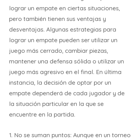
lograr un empate en ciertas situaciones,
pero también tienen sus ventajas y
desventajas. Algunas estrategias para
lograr un empate pueden ser utilizar un
juego más cerrado, cambiar piezas,
mantener una defensa sólida o utilizar un
juego más agresivo en el final. En última
instancia, la decisión de optar por un
empate dependerá de cada jugador y de
la situación particular en la que se
encuentre en la partida.
1. No se suman puntos: Aunque en un torneo