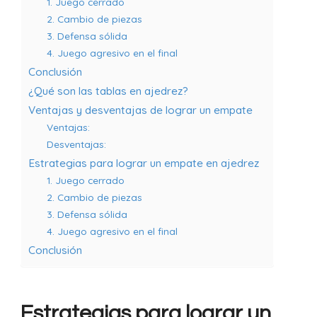
1. Juego cerrado
2. Cambio de piezas
3. Defensa sólida
4. Juego agresivo en el final
Conclusión
¿Qué son las tablas en ajedrez?
Ventajas y desventajas de lograr un empate
Ventajas:
Desventajas:
Estrategias para lograr un empate en ajedrez
1. Juego cerrado
2. Cambio de piezas
3. Defensa sólida
4. Juego agresivo en el final
Conclusión
Estrategias para lograr un