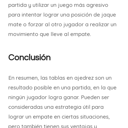
partida y utilizar un juego más agresivo
para intentar lograr una posición de jaque
mate o forzar al otro jugador a realizar un
movimiento que lleve al empate.
Conclusión
En resumen, las tablas en ajedrez son un
resultado posible en una partida, en la que
ningún jugador logra ganar. Pueden ser
consideradas una estrategia útil para
lograr un empate en ciertas situaciones,
pero también tienen sus ventajas y