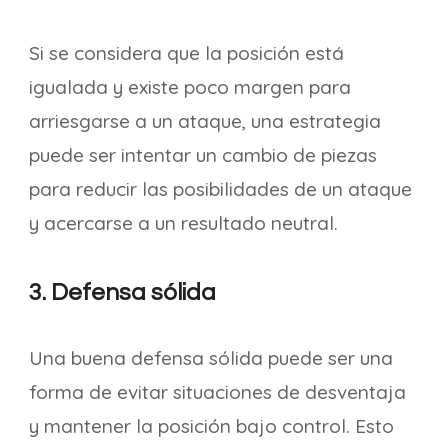
Si se considera que la posición está
igualada y existe poco margen para
arriesgarse a un ataque, una estrategia
puede ser intentar un cambio de piezas
para reducir las posibilidades de un ataque
y acercarse a un resultado neutral.
3. Defensa sólida
Una buena defensa sólida puede ser una
forma de evitar situaciones de desventaja
y mantener la posición bajo control. Esto