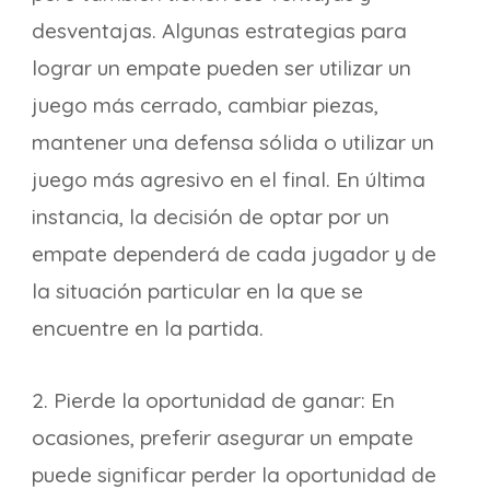
desventajas. Algunas estrategias para
lograr un empate pueden ser utilizar un
juego más cerrado, cambiar piezas,
mantener una defensa sólida o utilizar un
juego más agresivo en el final. En última
instancia, la decisión de optar por un
empate dependerá de cada jugador y de
la situación particular en la que se
encuentre en la partida.
2. Pierde la oportunidad de ganar: En
ocasiones, preferir asegurar un empate
puede significar perder la oportunidad de