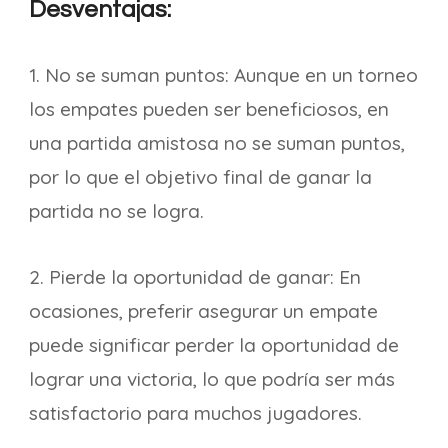
Desventajas:
1. No se suman puntos: Aunque en un torneo
los empates pueden ser beneficiosos, en
una partida amistosa no se suman puntos,
por lo que el objetivo final de ganar la
partida no se logra.
2. Pierde la oportunidad de ganar: En
ocasiones, preferir asegurar un empate
puede significar perder la oportunidad de
lograr una victoria, lo que podría ser más
satisfactorio para muchos jugadores.