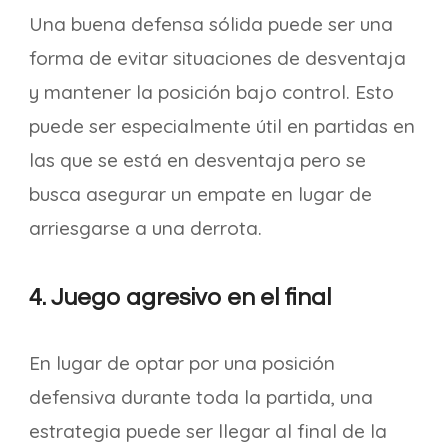
Una buena defensa sólida puede ser una
forma de evitar situaciones de desventaja
y mantener la posición bajo control. Esto
puede ser especialmente útil en partidas en
las que se está en desventaja pero se
busca asegurar un empate en lugar de
arriesgarse a una derrota.
4. Juego agresivo en el final
En lugar de optar por una posición
defensiva durante toda la partida, una
estrategia puede ser llegar al final de la