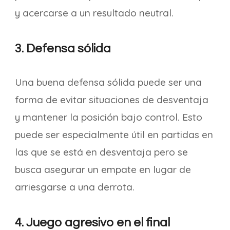
y acercarse a un resultado neutral.
3. Defensa sólida
Una buena defensa sólida puede ser una
forma de evitar situaciones de desventaja
y mantener la posición bajo control. Esto
puede ser especialmente útil en partidas en
las que se está en desventaja pero se
busca asegurar un empate en lugar de
arriesgarse a una derrota.
4. Juego agresivo en el final