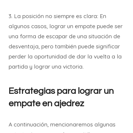
3. La posición no siempre es clara: En
algunos casos, lograr un empate puede ser
una forma de escapar de una situación de
desventaja, pero también puede significar
perder la oportunidad de dar la vuelta a la
partida y lograr una victoria.
Estrategias para lograr un
empate en ajedrez
A continuación, mencionaremos algunas