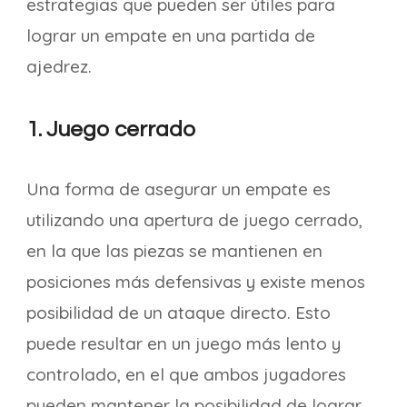
estrategias que pueden ser útiles para
lograr un empate en una partida de
ajedrez.
1. Juego cerrado
Una forma de asegurar un empate es
utilizando una apertura de juego cerrado,
en la que las piezas se mantienen en
posiciones más defensivas y existe menos
posibilidad de un ataque directo. Esto
puede resultar en un juego más lento y
controlado, en el que ambos jugadores
pueden mantener la posibilidad de lograr