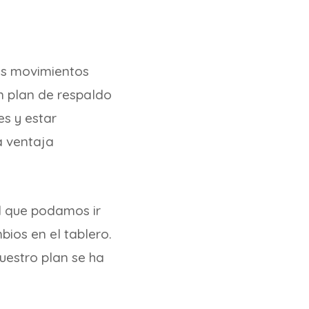
os movimientos
n plan de respaldo
es y estar
a ventaja
l que podamos ir
ios en el tablero.
uestro plan se ha