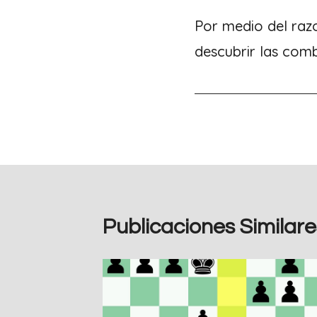
de
Por medio del raz
descubrir las comb
entradas
Publicaciones Similare