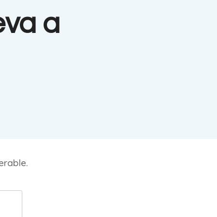
eva a
erable.