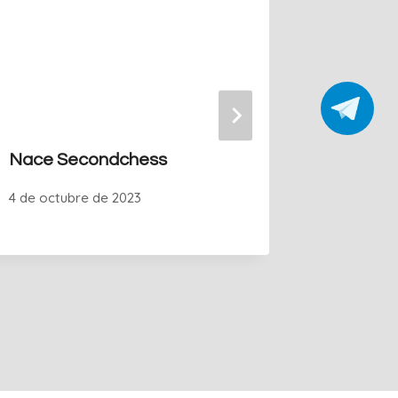
Nace Secondchess
El Ajed
de las 
4 de octubre de 2023
Cualqui
11 de octu