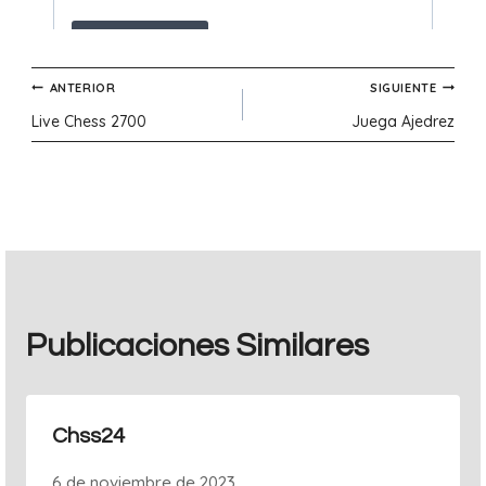
Navegación
ANTERIOR
SIGUIENTE
Live Chess 2700
Juega Ajedrez
de
entradas
Publicaciones Similares
Chss24
6 de noviembre de 2023