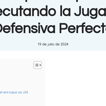
ecutando la Jug
efensiva Perfec
19 de julio de 2024
el enroque es útil