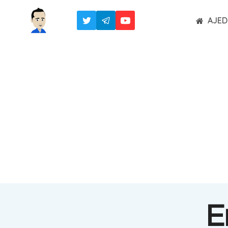
Saltar
AJED
al
contenido
E