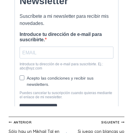
Navegación
ANTERIOR
SIGUIENTE
Sólo hay un Mikhail Tal en
Si juego con blancas yo