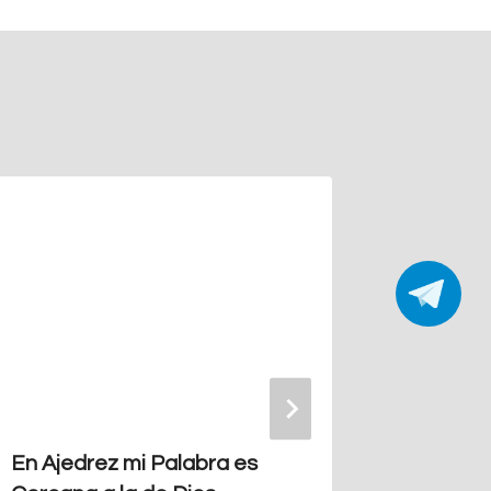
Ajedrez
Rey
31 de dic
En Ajedrez mi Palabra es