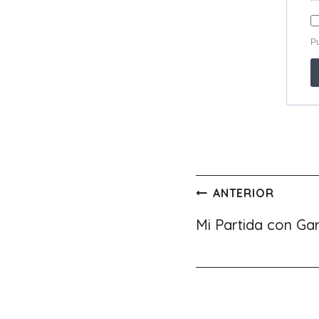
Navegación
ANTERIOR
de
Mi Partida con Ga
entradas